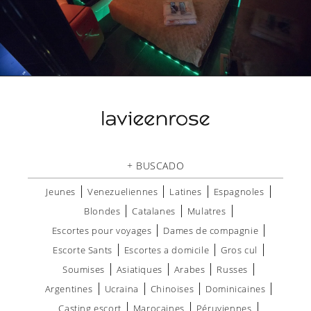
+ BUSCADO
Jeunes
Venezueliennes
Latines
Espagnoles
Blondes
Catalanes
Mulatres
Escortes pour voyages
Dames de compagnie
Escorte Sants
Escortes a domicile
Gros cul
Soumises
Asiatiques
Arabes
Russes
Argentines
Ucraina
Chinoises
Dominicaines
Casting escort
Marocaines
Péruviennes