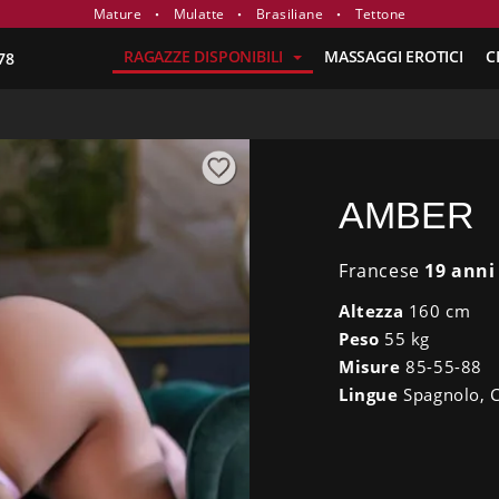
Mature
Mulatte
Brasiliane
Tettone
RAGAZZE DISPONIBILI
MASSAGGI EROTICI
C
78
AMBER
Francese
19 anni
Altezza
160 cm
Peso
55 kg
Misure
85-55-88
Lingue
Spagnolo, C