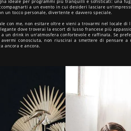
a ideale per programmi più tranquilli e sofisticati: una fug
 accompagnarti a un evento in cui desideri lasciare un'impres
n un tocco personale, divertente e davvero speciale.
 con me, non esitare oltre e vieni a trovarmi nel locale di l
egante dove troverai la escort di lusso francese più appassi
 a un drink in un'atmosfera confortevole e raffinata. Se prefer
 avermi conosciuta, non riuscirai a smettere di pensare a
nza ancora e ancora.