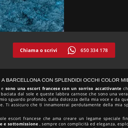
Chiama o scrivi
650 334 178
 A BARCELLONA CON SPLENDIDI OCCHI COLOR MI
r e
sono una escort francese con un sorriso accattivante
ch
 e baciata dal sole e queste labbra carnose che sono una vera
 mio sguardo profondo, dalla dolcezza della mia voce e da que
e. Ti assicuro che ti innamorerai perdutamente della mia s
ole escort francese che ama creare un legame speciale fin 
ne e sottomissione
, sempre con complicità ed eleganza, esplo